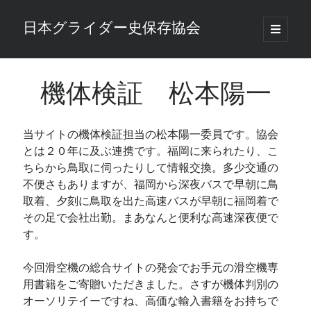
日本グライダー史保存協会
open
primary
Sidebar
menu
検索
検索
機体検証 松本陽一
当サイトの機体検証担当の松本陽一委員です。協会
Total Visitors:
35,311
とは２０年に及ぶ連携です。福岡に来られたり、こ
ちらから鳥取に伺ったりして情報交換。多少交通の
不便さもありますが、福岡から深夜バスで早朝に鳥
取着、夕刻に鳥取を出た高速バスが早朝に福岡着で
その足で会社出勤。まあなんと便利な高速深夜便で
す。
今回滑空機の総合サイトの発会でお手元の滑空機専
用書籍をご寄贈いただきました。さすが機体判別の
オーソリテイーですね、高価な輸入書籍をお持ちで