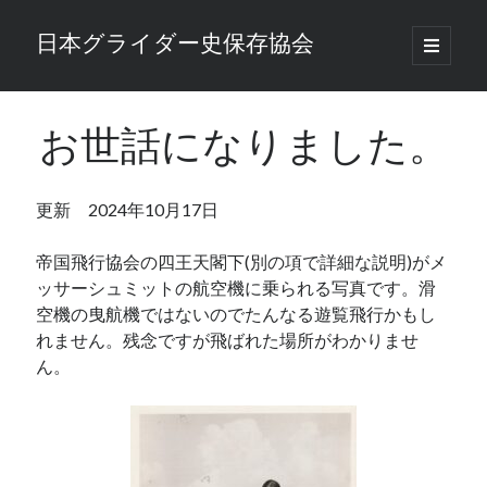
日本グライダー史保存協会
open
primary
Sidebar
menu
検索
検索
お世話になりました。
更新 2024年10月17日
Total Visitors:
35,352
帝国飛行協会の四王天閣下(別の項で詳細な説明)がメ
ッサーシュミットの航空機に乗られる写真です。滑
空機の曳航機ではないのでたんなる遊覧飛行かもし
れません。残念ですが飛ばれた場所がわかりませ
ん。