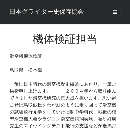
日本グライダー史保存協会
open
primary
Sidebar
menu
検索
検索
機体検証担当
滑空機機体検証
Total Visitors:
35,194
鳥取県 松本陽一
帝国日本時代の滑空機歴史編纂にあたり、一筆ご
挨拶申し上げます。 ２００４年から取り組ん
できました滑空機研究の集大成を担います。思い起
こせば鳥取砂丘をわが庭のように走り回って滑空機
の試験飛行見学をしていた旧制中学時代、戦後の模
型滑空機大会やラジコン滑空機飛翔実験、頓所好勝
先生のマイウイングテスト飛行の支援などが走馬灯