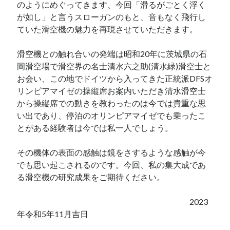
のようにめぐってきます、今回「滑るがごとく浮く
が如し」と言うスローガンのもと、音もなく飛行し
ていた滑空機の魅力を再現させていただきます。
滑空機との触れ合いの発端は昭和20年に茨城県の石
岡滑空場で滑空界の名士清水六之助(清水緑)滑空士と
お会い、この地でドイツから入ってきた正統派DFSオ
リンピアマイゼの操縦席お案内いただき清水滑空士
から操縦席での動きを教わったのは今では貴重な思
い出であり、停泊のオリンピアマイゼでも乗ったこ
とがある経験者は今では私一人でしょう。
その機体の表面の感触は鏡をさするような感触が今
でも思い起こされるのです。今回、私の集大成であ
る滑空機の研究成果をご期待ください。
2023
年令和5年11月吉日