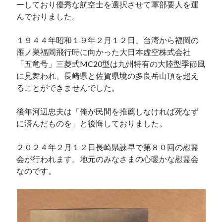
ーしており優秀な航空士を選択させて軍部要人を運
んでおりました。
１９４４年昭和１９年２月１２日、台湾から福岡の
雁ノ巣福岡飛行時に向かった大日本虚空株式会社
「五竜号」三菱式MC20型は九州特有の大陸型季節風
に見舞われ、長崎県と佐賀県境の多良岳山頂を超え
ることができませんでした。
後年河辺忠夫は「俺が民間を推薦しなければ死なず
に済んだものを」と後悔しておりました。
２０２４年２月１２日長崎県諫早で第８０回の慰霊
会が行われます。地元のみなさまの心暖かな慰霊会
なのです。