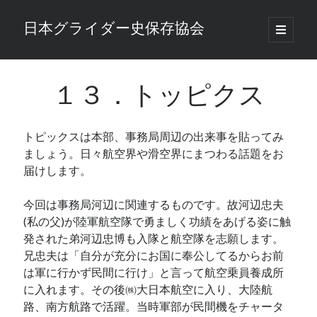
日本グライダー史保存協会
open
primary
Sidebar
menu
検索
検索
１３．トッピクス
トピックスは本部、事務局周辺の出来事を貼ってみ
Total Visitors:
35,317
ましょう。日々航空界や滑空界にまつわる話題をお
届けします。
今回は事務局河辺に関連するものです。故河辺忠夫
(私の父)が陸軍航空隊で勇ましく功績をあげる姿に触
発された弟河辺忠博も入隊と航空隊を志願します。
兄忠夫は「自分が充分にお国に奉公してるからお前
は軍に行かず民間に行け」と言って航空乗員養成所
に入れます。その後㈱大日本航空に入り、大陸航
路、南方航路で活躍。当時軍部が民間機をチャータ