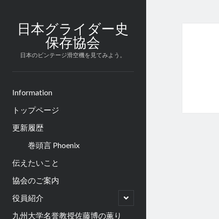
日本グライダー史
保存協会
日本のビンテージ滑空機を見てみよう。
Information
トップページ
更新履歴
巻頭言 Phoenix
伝えたいこと
協会のご案内
open
役員紹介
child
menu
九州大学名誉教授佐藤博の薫り