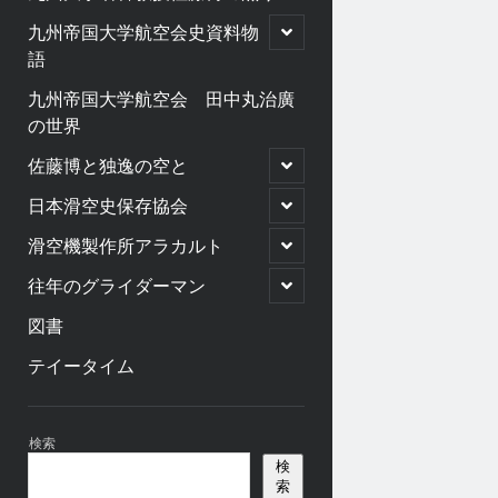
open
九州帝国大学航空会史資料物
child
語
menu
九州帝国大学航空会 田中丸治廣
の世界
open
佐藤博と独逸の空と
child
menu
open
日本滑空史保存協会
child
menu
open
滑空機製作所アラカルト
child
menu
open
往年のグライダーマン
child
menu
図書
テイータイム
Sidebar
検索
検
索